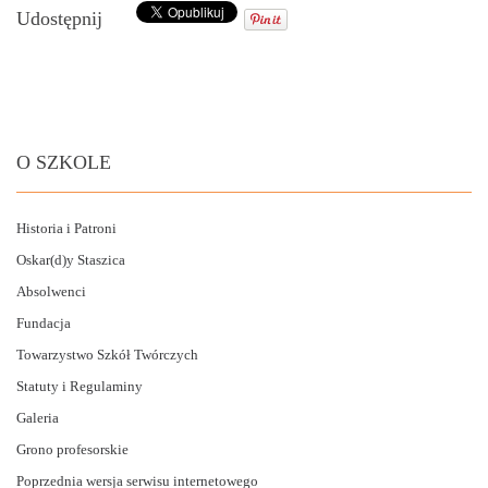
Udostępnij
2009/2010
DLA RODZICÓW
OSKAR(D)Y
O SZKOLE
KONTAKT
Historia i Patroni
Oskar(d)y Staszica
Absolwenci
Fundacja
Towarzystwo Szkół Twórczych
Statuty i Regulaminy
Galeria
Grono profesorskie
Poprzednia wersja serwisu internetowego