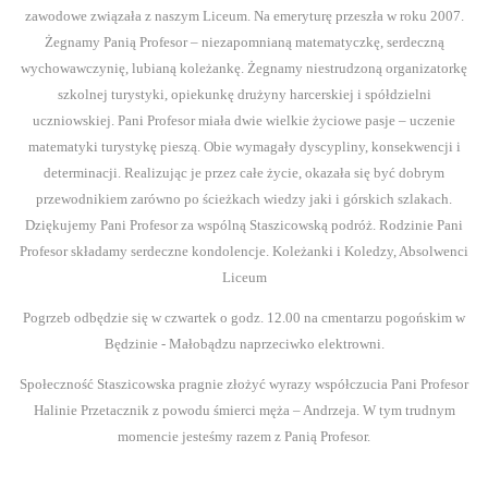
2014/2015
zawodowe związała z naszym Liceum. Na emeryturę przeszła w roku 2007.
Żegnamy Panią Profesor – niezapomnianą matematyczkę, serdeczną
2013/2014
wychowawczynię, lubianą koleżankę. Żegnamy niestrudzoną organizatorkę
2012/2013
szkolnej turystyki, opiekunkę drużyny harcerskiej i spółdzielni
uczniowskiej. Pani Profesor miała dwie wielkie życiowe pasje – uczenie
2011/2012
matematyki turystykę pieszą. Obie wymagały dyscypliny, konsekwencji i
determinacji. Realizując je przez całe życie, okazała się być dobrym
2010/2011
przewodnikiem zarówno po ścieżkach wiedzy jaki i górskich szlakach.
Dziękujemy Pani Profesor za wspólną Staszicowską podróż. Rodzinie Pani
2009/2010
Profesor składamy serdeczne kondolencje. Koleżanki i Koledzy, Absolwenci
Liceum
Liceum
Pogrzeb odbędzie się w czwartek o godz. 12.00 na cmentarzu pogońskim w
2013/2014
Będzinie - Małobądzu naprzeciwko elektrowni.
Społeczność Staszicowska pragnie złożyć wyrazy współczucia Pani Profesor
2012/2013
Halinie Przetacznik z powodu śmierci męża – Andrzeja. W tym trudnym
2011/2012
momencie jesteśmy razem z Panią Profesor.
2010/2011