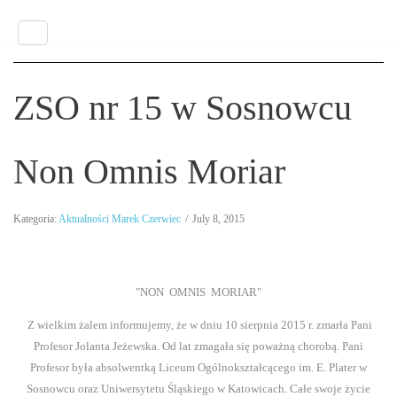
HOME
ZASTĘPSTWA
ZSO nr 15 w Sosnowcu
DLA KANDYDATÓW
Non Omnis Moriar
SAMORZĄD SZKOLNY
Kategoria:
Aktualności
Marek Czerwiec
/
July 8, 2015
KONKURSY
Z Energetyką w Przyszłość
"NON OMNIS MORIAR"
Z Ekologią na Ty
Z wielkim żalem informujemy, że w dniu 10 sierpnia 2015 r. zmarła Pani
Profesor Jolanta Jeżewska. Od lat zmagała się poważną chorobą. Pani
Gimnazjum
Profesor była absolwentką Liceum Ogólnokształcącego im. E. Plater w
Sosnowcu oraz Uniwersytetu Śląskiego w Katowicach. Całe swoje życie