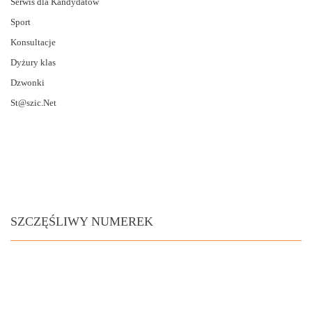
Serwis dla Kandydatów
Sport
Konsultacje
Dyżury klas
Dzwonki
St@szic.Net
SZCZĘŚLIWY NUMEREK