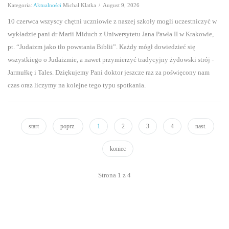
Kategoria:
Aktualności
Michał Klatka
/
August 9, 2026
10 czerwca wszyscy chętni uczniowie z naszej szkoły mogli uczestniczyć w
wykładzie pani dr Marii Miduch z Uniwersytetu Jana Pawła II w Krakowie,
pt. “Judaizm jako tło powstania Biblii”. Każdy mógł dowiedzieć się
wszystkiego o Judaizmie, a nawet przymierzyć tradycyjny żydowski strój -
Jarmułkę i Tales. Dziękujemy Pani doktor jeszcze raz za poświęcony nam
czas oraz liczymy na kolejne tego typu spotkania.
start
poprz.
1
2
3
4
nast.
koniec
Strona 1 z 4