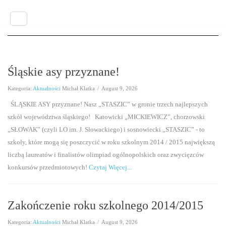
HOME
ZASTĘPSTWA
Śląskie asy przyznane!
DLA KANDYDATÓW
Kategoria:
Aktualności
Michał Klatka
/
August 9, 2026
SAMORZĄD SZKOLNY
ŚLĄSKIE ASY przyznane! Nasz „STASZIC” w gronie trzech najlepszych
szkół województwa śląskiego! Katowicki „MICKIEWICZ”, chorzowski
KONKURSY
„SŁOWAK” (czyli LO im. J. Słowackiego) i sosnowiecki „STASZIC” - to
szkoły, które mogą się poszczycić w roku szkolnym 2014 / 2015 największą
liczbą laureatów i finalistów olimpiad ogólnopolskich oraz zwycięzców
Z Energetyką w Przyszłość
konkursów przedmiotowych!
Czytaj Więcej...
Z Ekologią na Ty
Gimnazjum
Zakończenie roku szkolnego 2014/2015
Kategoria:
Aktualności
Michał Klatka
/
August 9, 2026