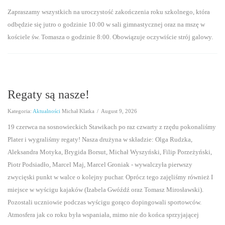
2014/2015
Zapraszamy wszystkich na uroczystość zakończenia roku szkolnego, która
2013/2014
odbędzie się jutro o godzinie 10:00 w sali gimnastycznej oraz na mszę w
kościele św. Tomasza o godzinie 8:00. Obowiązuje oczywiście strój galowy.
2012/2013
2011/2012
2010/2011
Regaty są nasze!
2009/2010
Kategoria:
Aktualności
Michał Klatka
/
August 9, 2026
19 czerwca na sosnowieckich Stawikach po raz czwarty z rzędu pokonaliśmy
Liceum
Plater i wygraliśmy regaty! Nasza drużyna w składzie: Olga Rudzka,
Aleksandra Motyka, Brygida Borsut, Michał Wyszyński, Filip Porzeżyński,
2013/2014
Piotr Podsiadło, Marcel Maj, Marcel Groniak - wywalczyła pierwszy
zwycięski punkt w walce o kolejny puchar. Oprócz tego zajęliśmy również I
2012/2013
miejsce w wyścigu kajaków (Izabela Gwóźdź oraz Tomasz Mirosławski).
2011/2012
Pozostali uczniowie podczas wyścigu gorąco dopingowali sportowców.
Atmosfera jak co roku była wspaniała, mimo nie do końca sprzyjającej
2010/2011