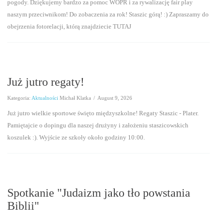
pogody. Dziękujemy bardzo za pomoc WOPR i za rywalizację fair play
naszym przeciwnikom! Do zobaczenia za rok! Staszic górą! :) Zapraszamy do
2009/2010
obejrzenia fotorelacji, którą znajdziecie TUTAJ
DLA RODZICÓW
OSKAR(D)Y
Już jutro regaty!
KONTAKT
Kategoria:
Aktualności
Michał Klatka
/
August 9, 2026
Już jutro wielkie sportowe święto międzyszkolne! Regaty Staszic - Plater.
Pamiętajcie o dopingu dla naszej drużyny i założeniu staszicowskich
koszulek :). Wyjście ze szkoły około godziny 10:00.
Spotkanie "Judaizm jako tło powstania
Biblii"