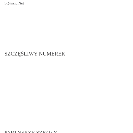
St@szic.Net
SZCZĘŚLIWY NUMEREK
PARTNERZY SZKOŁY